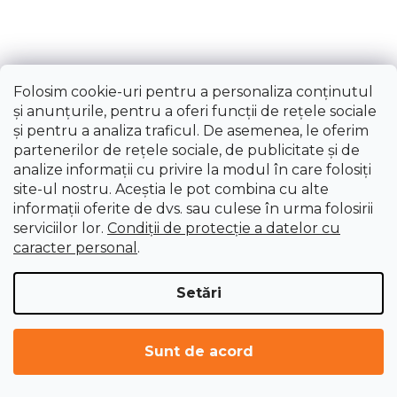
Folosim cookie-uri pentru a personaliza conținutul
și anunțurile, pentru a oferi funcții de rețele sociale
și pentru a analiza traficul. De asemenea, le oferim
partenerilor de rețele sociale, de publicitate și de
analize informații cu privire la modul în care folosiți
Electrozi de wolfram ESAB GOLD
site-ul nostru. Aceștia le pot combina cu alte
informații oferite de dvs. sau culese în urma folosirii
Livrare imediată
serviciilor lor.
Condiții de protecție a datelor cu
caracter personal
.
99,47 lei
Setări
Sunt de acord