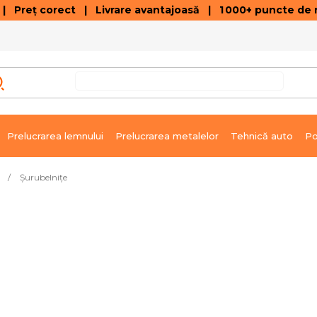
 Preț corect | Livrare avantajoasă | 1 000+ puncte de r
VÂNZĂRI DE SOLDARE
GALERIE ARTICOLE ȘI ÎNREGISTRĂRI VIDEO
C
Prelucrarea lemnului
Prelucrarea metalelor
Tehnică auto
Po
/
Şurubelniţe