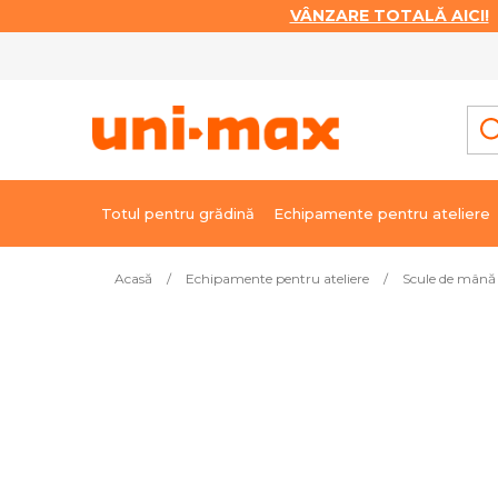
VÂNZARE TOTALĂ AICI!
|
Treci
la
conținut
Totul pentru grădină
Echipamente pentru ateliere
Acasă
/
Echipamente pentru ateliere
/
Scule de mână