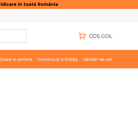
idicare în toată România
ONTACTE
AUTENTIFICARE
COŞ GOL
COŞ
DE
lizare şi şlefuire
Construcții și hobby
Vânzări de soldare
Marci
CUMPĂRĂTURI