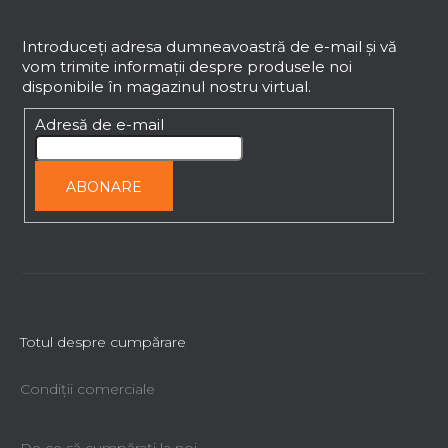
i
u
s
b
Introduceţi adresa dumneavoastră de e-mail şi vă
t
vom trimite informaţii despre produsele noi
s
ă
disponibile în magazinul nostru virtual.
o
r
l
Adresă de e-mail
i
l
o
ABONARE
r
Totul despre cumpărare
Condiții comerciale
De ce să cumpăraţi la noi