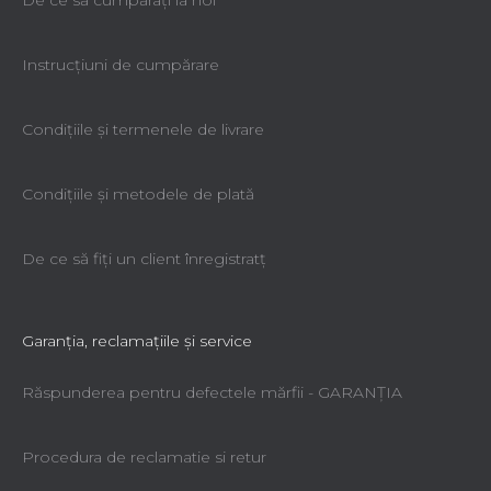
Instrucțiuni de cumpărare
Condiţiile şi termenele de livrare
Condiţiile şi metodele de plată
De ce să fiţi un client înregistratţ
Garanţia, reclamaţiile şi service
Răspunderea pentru defectele mărfii - GARANŢIA
Procedura de reclamatie si retur