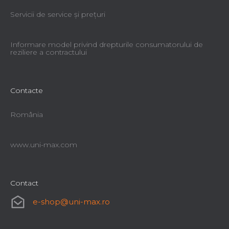
Servicii de service şi preţuri
Informare model privind drepturile consumatorului de
reziliere a contractului
Contacte
România
www.uni-max.com
Contact
e-shop
@
uni-max.ro