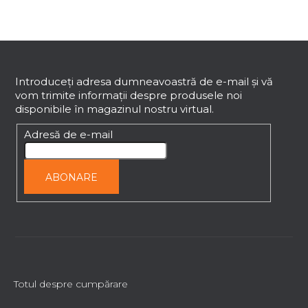
l
u
l
S
l
i
u
s
b
Introduceţi adresa dumneavoastră de e-mail şi vă
t
vom trimite informaţii despre produsele noi
s
ă
disponibile în magazinul nostru virtual.
o
r
l
Adresă de e-mail
i
l
o
ABONARE
r
Totul despre cumpărare