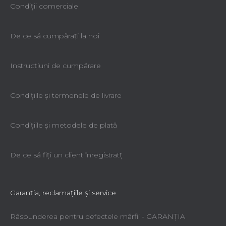
Condiții comerciale
De ce să cumpăraţi la noi
Instrucțiuni de cumpărare
Condiţiile şi termenele de livrare
Condiţiile şi metodele de plată
De ce să fiţi un client înregistratţ
Garanţia, reclamaţiile şi service
Răspunderea pentru defectele mărfii - GARANŢIA