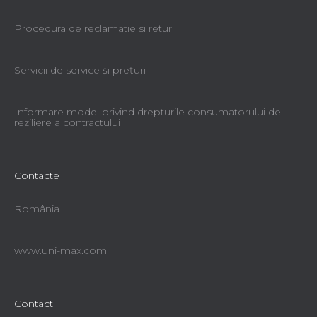
Procedura de reclamatie si retur
Servicii de service şi preţuri
Informare model privind drepturile consumatorului de
reziliere a contractului
Contacte
România
www.uni-max.com
Contact