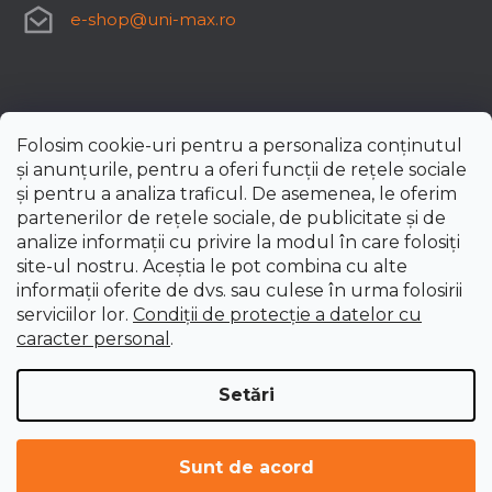
e-shop
@
uni-max.ro
Folosim cookie-uri pentru a personaliza conținutul
și anunțurile, pentru a oferi funcții de rețele sociale
și pentru a analiza traficul. De asemenea, le oferim
partenerilor de rețele sociale, de publicitate și de
analize informații cu privire la modul în care folosiți
site-ul nostru. Aceștia le pot combina cu alte
informații oferite de dvs. sau culese în urma folosirii
serviciilor lor.
Condiții de protecție a datelor cu
caracter personal
.
Setări
Creat de Shoptet Premium
Drepturi de autor 2026
uni-max.ro
. Toate drepturile
Sunt de acord
rezervate.
Editați setările cookie-urilor