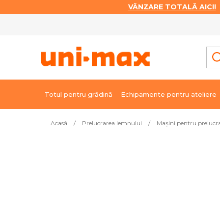
VÂNZARE TOTALĂ AICI!
|
Treci
la
conținut
Totul pentru grădină
Echipamente pentru ateliere
Acasă
/
Prelucrarea lemnului
/
Mașini pentru prelucr