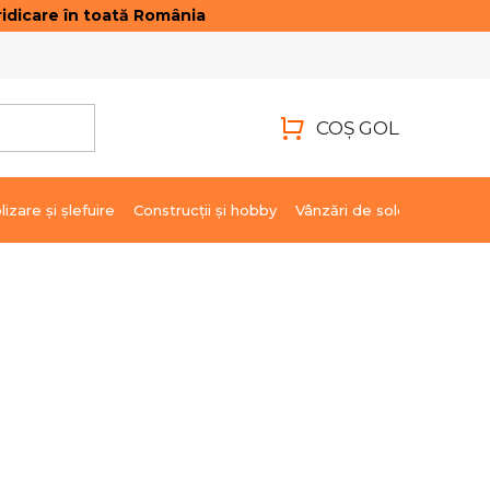
idicare în toată România
ONTACTE
AUTENTIFICARE
COŞ GOL
COŞ
DE
lizare şi şlefuire
Construcții și hobby
Vânzări de soldare
Marci
CUMPĂRĂTURI