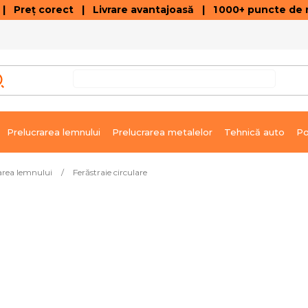
 Preț corect | Livrare avantajoasă | 1 000+ puncte de r
VÂNZĂRI DE SOLDARE
GALERIE ARTICOLE ȘI ÎNREGISTRĂRI VIDEO
C
Prelucrarea lemnului
Prelucrarea metalelor
Tehnică auto
Po
area lemnului
/
Ferăstraie circulare