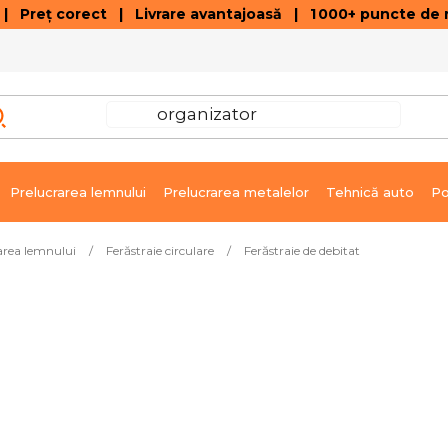
 Preț corect | Livrare avantajoasă | 1 000+ puncte de r
VÂNZĂRI DE SOLDARE
GALERIE ARTICOLE ȘI ÎNREGISTRĂRI VIDEO
C
Prelucrarea lemnului
Prelucrarea metalelor
Tehnică auto
Po
area lemnului
/
Ferăstraie circulare
/
Ferăstraie de debitat