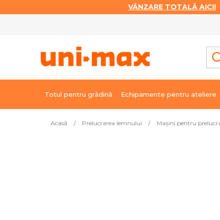
VÂNZARE TOTALĂ AICI!
|
Treci
la
conținut
Totul pentru grădină
Echipamente pentru ateliere
Acasă
/
Prelucrarea lemnului
/
Mașini pentru prelucr