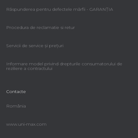
Răspunderea pentru defectele mărfii - GARANŢIA
Procedura de reclamatie si retur
Servicii de service şi preţuri
Informare model privind drepturile consumatorului de
reziliere a contractului
Contacte
România
www.uni-max.com