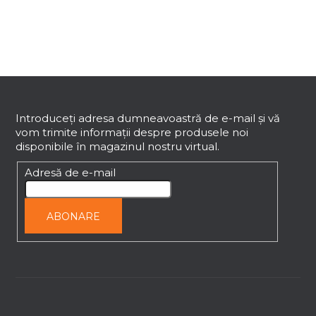
r
o
l
u
l
S
l
i
u
s
b
Introduceţi adresa dumneavoastră de e-mail şi vă
t
vom trimite informaţii despre produsele noi
s
ă
disponibile în magazinul nostru virtual.
o
r
l
Adresă de e-mail
i
l
o
ABONARE
r