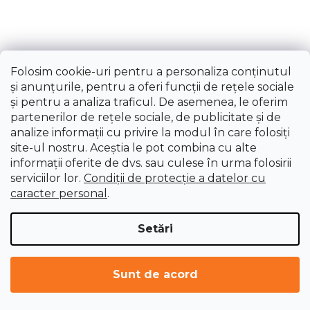
ÎNCARCĂ 4 MAI MULTE
P
1
a
2
g
C
i
25
articole în total
o
Folosim cookie-uri pentru a personaliza conținutul
n
n
și anunțurile, pentru a oferi funcții de rețele sociale
a
SUS
t
și pentru a analiza traficul. De asemenea, le oferim
r
r
partenerilor de rețele sociale, de publicitate și de
e
Benzile de ferăstraie livrăm
o
analize informații cu privire la modul în care folosiți
l
site-ul nostru. Aceștia le pot combina cu alte
u
din oțel
de arc
(execuție de bază)
informații oferite de dvs. sau culese în urma folosirii
l
serviciilor lor.
Condiții de protecție a datelor cu
bimetalice
l
caracter personal
.
i
Finețea benzii se indică în numărul de dinți pe
s
țol.
Setări
t
Numărul mai mare de dinți pe țol = dințare
ă
mai fină.
r
Sunt de acord
i
dințare fină
este potrivită pentru tăierea
l
profilurilor cave (țevi rotunde,