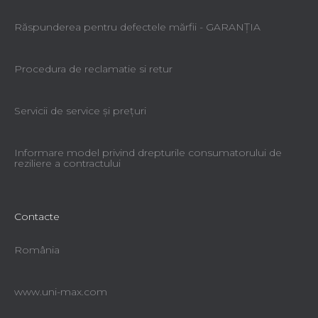
Răspunderea pentru defectele mărfii - GARANŢIA
Procedura de reclamatie si retur
Servicii de service şi preţuri
Informare model privind drepturile consumatorului de
reziliere a contractului
Contacte
România
www.uni-max.com