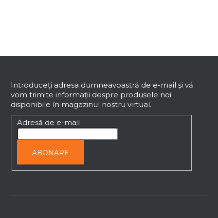
r
o
l
u
l
S
l
i
u
s
b
Introduceţi adresa dumneavoastră de e-mail şi vă
t
vom trimite informaţii despre produsele noi
s
ă
disponibile în magazinul nostru virtual.
o
r
l
Adresă de e-mail
i
l
o
ABONARE
r