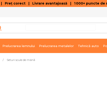
 Preț corect | Livrare avantajoasă | 1 000+ puncte de r
VÂNZĂRI DE SOLDARE
GALERIE ARTICOLE ȘI ÎNREGISTRĂRI VIDEO
C
Prelucrarea lemnului
Prelucrarea metalelor
Tehnică auto
Po
/
Seturi scule de mână
ivrare imediată