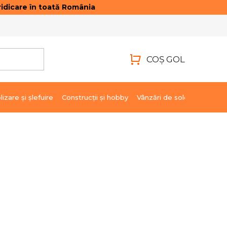
idicare în toată România
ONTACTE
AUTENTIFICARE
COŞ GOL
COŞ
DE
lizare şi şlefuire
Construcții și hobby
Vânzări de soldare
Marci
CUMPĂRĂTURI
37,98 lei