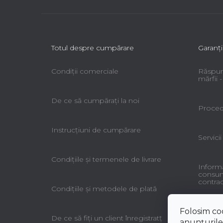
Totul despre cumpărare
Garanţi
Condiții comerciale
Răspun
mărfii
De ce să cumpăraţi la noi
Procedu
Instrucțiuni de cumpărare
Servicii
Condiţiile şi termenele de livrare
Informa
consuma
contrac
Condiţiile şi metodele de plată
Folosim co
De ce să fiţi un client înregistratţ
anunțurile,