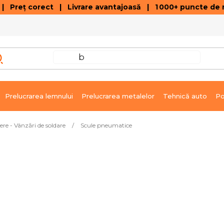
 Preț corect | Livrare avantajoasă | 1 000+ puncte de r
VÂNZĂRI DE SOLDARE
GALERIE ARTICOLE ȘI ÎNREGISTRĂRI VIDEO
C
Prelucrarea lemnului
Prelucrarea metalelor
Tehnică auto
Po
re - Vânzări de soldare
/
Scule pneumatice
struit cu piatră 1.800 rot/min
Livrare imediată