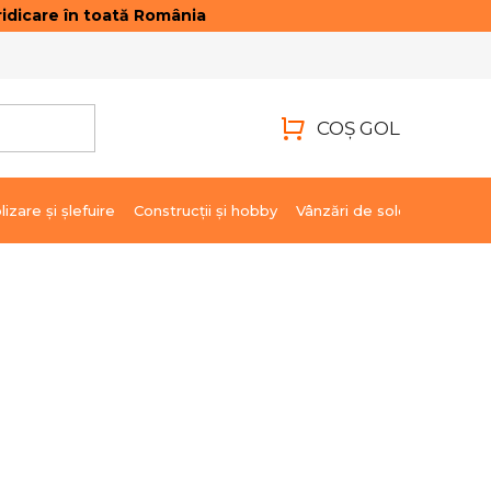
idicare în toată România
ONTACTE
AUTENTIFICARE
COŞ GOL
COŞ
DE
lizare şi şlefuire
Construcții și hobby
Vânzări de soldare
Marci
CUMPĂRĂTURI
836,06 lei