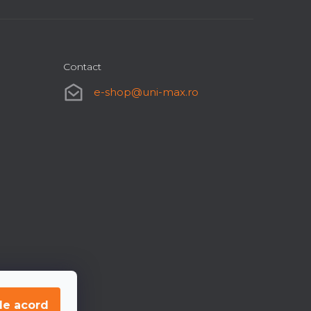
Contact
e-shop
@
uni-max.ro
de acord