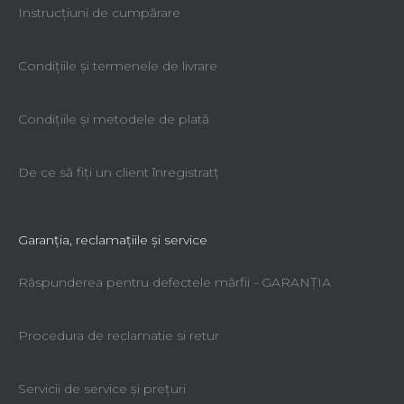
Instrucțiuni de cumpărare
Condiţiile şi termenele de livrare
Condiţiile şi metodele de plată
De ce să fiţi un client înregistratţ
Garanţia, reclamaţiile şi service
Răspunderea pentru defectele mărfii - GARANŢIA
Procedura de reclamatie si retur
Servicii de service şi preţuri