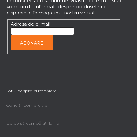
b
Introduceţi adresa dumneavoastră de e-mail şi vă
t
vom trimite informaţii despre produsele noi
s
ă
disponibile în magazinul nostru virtual.
o
r
l
Adresă de e-mail
i
l
o
ABONARE
r
Totul despre cumpărare
Condiții comerciale
De ce să cumpăraţi la noi