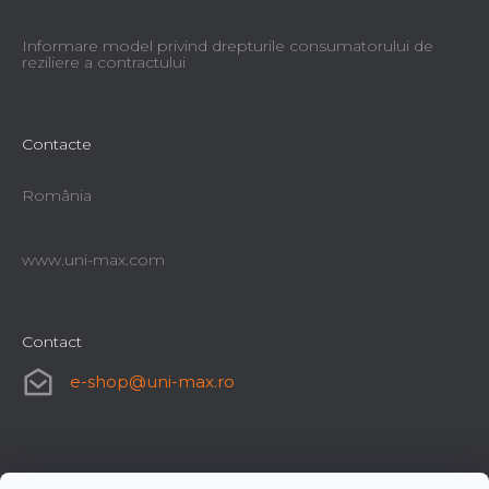
Informare model privind drepturile consumatorului de
reziliere a contractului
Contacte
România
www.uni-max.com
Contact
e-shop
@
uni-max.ro