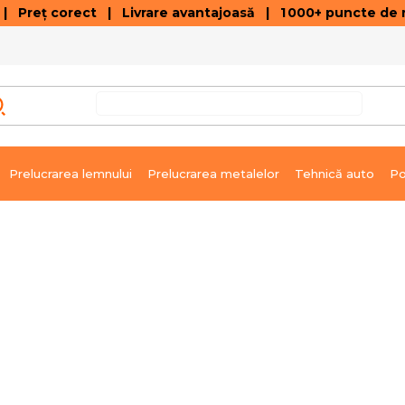
 Preț corect | Livrare avantajoasă | 1 000+ puncte de r
VÂNZĂRI DE SOLDARE
GALERIE ARTICOLE ȘI ÎNREGISTRĂRI VIDEO
C
Prelucrarea lemnului
Prelucrarea metalelor
Tehnică auto
Po