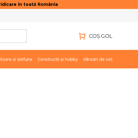
idicare în toată România
ONTACTE
AUTENTIFICARE
COŞ GOL
COŞ
DE
lizare şi şlefuire
Construcții și hobby
Vânzări de soldare
Marci
CUMPĂRĂTURI