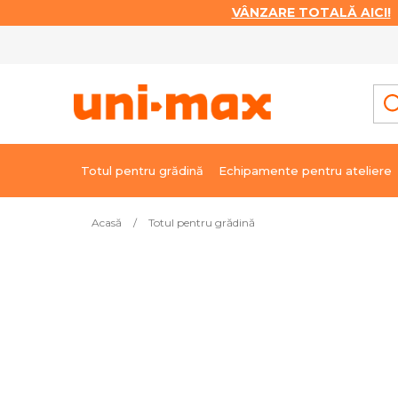
VÂNZARE TOTALĂ AICI!
|
Treci
la
conținut
Totul pentru grădină
Echipamente pentru ateliere
Acasă
/
Totul pentru grădină