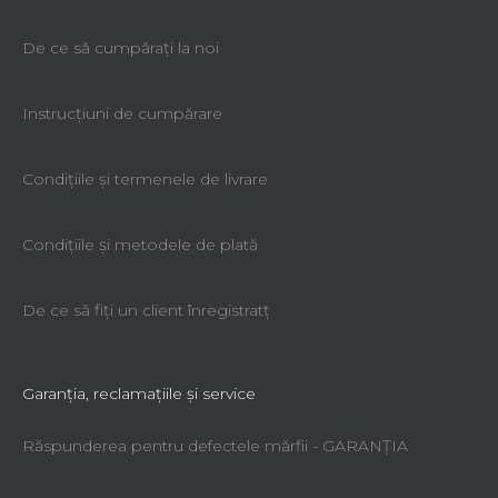
De ce să cumpăraţi la noi
Instrucțiuni de cumpărare
Condiţiile şi termenele de livrare
Condiţiile şi metodele de plată
De ce să fiţi un client înregistratţ
Garanţia, reclamaţiile şi service
Răspunderea pentru defectele mărfii - GARANŢIA