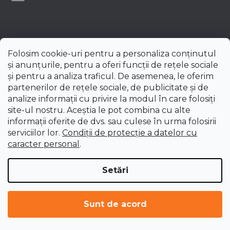
Folosim cookie-uri pentru a personaliza conținutul
și anunțurile, pentru a oferi funcții de rețele sociale
și pentru a analiza traficul. De asemenea, le oferim
partenerilor de rețele sociale, de publicitate și de
analize informații cu privire la modul în care folosiți
site-ul nostru. Aceștia le pot combina cu alte
informații oferite de dvs. sau culese în urma folosirii
serviciilor lor.
Condiții de protecție a datelor cu
caracter personal
.
Setări
Creat de Shoptet Premium
Drepturi de autor 2026
uni-max.ro
. Toate drepturile
Sunt de acord
rezervate.
Editați setările cookie-urilor