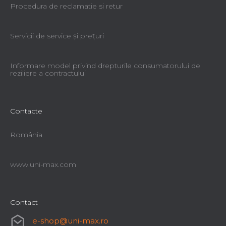
Procedura de reclamatie si retur
Servicii de service şi preţuri
Informare model privind drepturile consumatorului de
reziliere a contractului
Contacte
România
www.uni-max.com
Contact
e-shop
@
uni-max.ro