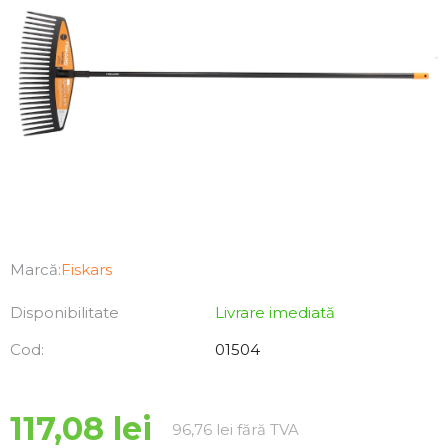
Marcă:
Fiskars
Disponibilitate
Livrare imediată
Cod:
01504
117,08 lei
Evaluare preţ:
96,76 lei fără TVA