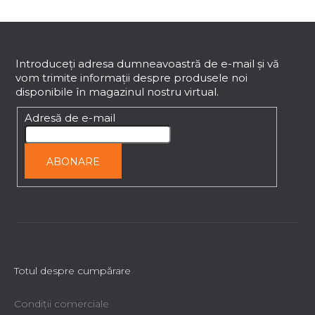
S
u
b
Introduceţi adresa dumneavoastră de e-mail şi vă
vom trimite informaţii despre produsele noi
s
disponibile în magazinul nostru virtual.
o
l
Adresă de e-mail
ABONARE
Totul despre cumpărare
Condiții comerciale