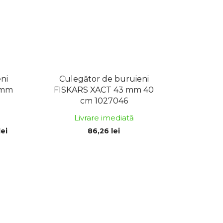
ni
Culegător de buruieni
 mm
FISKARS XACT 43 mm 40
cm 1027046
Livrare imediată
lei
86,26 lei