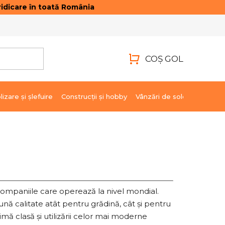
idicare în toată România
ONTACTE
AUTENTIFICARE
COŞ GOL
COŞ
DE
lizare şi şlefuire
Construcții și hobby
Vânzări de soldare
Marci
CUMPĂRĂTURI
companiile care operează la nivel mondial.
nă calitate atât pentru grădină, cât și pentru
rimă clasă și utilizării celor mai moderne