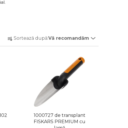
al.
S
Sortează după:
Vă recomandăm
e
l
e
c
t
a
r
e
a
p
r
102
1000727 de transplant
FISKARS PREMIUM cu
o
lamă