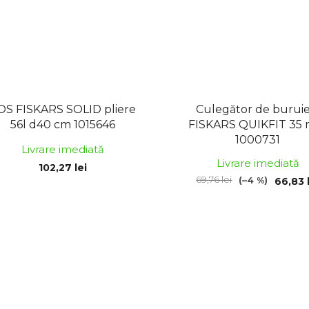
OS FISKARS SOLID pliere
Culegător de buruie
56l d40 cm 1015646
FISKARS QUIKFIT 35
1000731
Livrare imediată
Livrare imediată
102,27 lei
69,76 lei
(–4 %)
66,83 