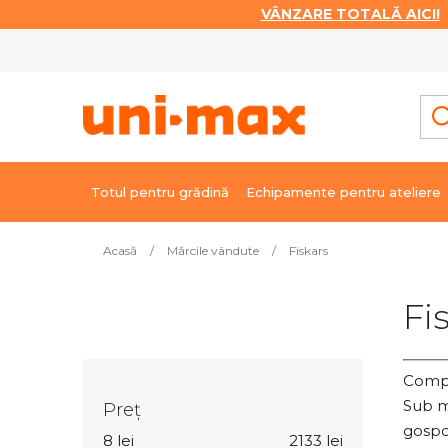
VÂNZARE TOTALĂ AICI!
|
Treci
la
conținut
Totul pentru grădină
Echipamente pentru ateliere
Acasă
/
Mărcile vândute
/
Fiskars
B
Fi
a
r
ă
Compa
l
Sub m
Preţ
a
gospod
8
lei
2133
lei
t