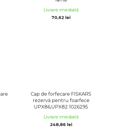
d
u
Livrare imediată
s
70,62 lei
u
l
u
i
zare
Cap de forfecare FISKARS
rezervă pentru foarfece
UPX86,UPX82 1026295
Livrare imediată
248,86 lei