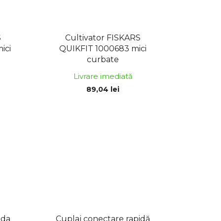
S
Cultivator FISKARS
ici
QUIKFIT 1000683 mici
curbate
Livrare imediată
89,04 lei
ida
Cuplaj conectare rapidă