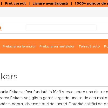
 Preț corect | Livrare avantajoasă | 1 000+ puncte de r
VÂNZĂRI DE SOLDARE
GALERIE ARTICOLE ȘI ÎNREGISTRĂRI VIDEO
C
Prelucrarea lemnului
Prelucrarea metalelor
Tehnică auto
Po
skars
nia Fiskars a fost fondată în 1649 și este acum una dintre 
arca Fiskars, veți găsi o gamă largă de unelte de cea mai bu
ărie, pentru diverse tipuri de lucrări. Datorită calității de p