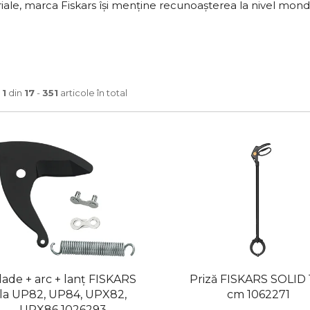
iale, marca Fiskars își menține recunoașterea la nivel mondi
a
1
din
17
-
351
articole în total
lade + arc + lanț FISKARS
Priză FISKARS SOLID 
la UP82, UP84, UPX82,
cm 1062271
UPX86 1026293