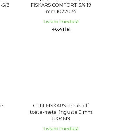
-5/8
FISKARS COMFORT 3/4 19
mm 1027074
Livrare imediată
46,41 lei
de
Cuțit FISKARS break-off
toate-metal înguste 9 mm
1004619
Livrare imediată