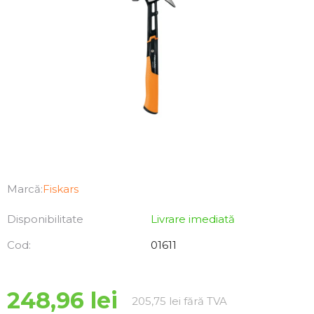
Marcă:
Fiskars
Disponibilitate
Livrare imediată
Cod:
01611
248,96 lei
Evaluare preţ:
205,75 lei fără TVA