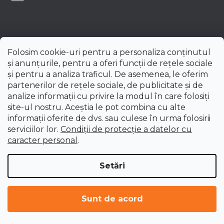
Folosim cookie-uri pentru a personaliza conținutul
și anunțurile, pentru a oferi funcții de rețele sociale
și pentru a analiza traficul. De asemenea, le oferim
partenerilor de rețele sociale, de publicitate și de
analize informații cu privire la modul în care folosiți
site-ul nostru. Aceștia le pot combina cu alte
informații oferite de dvs. sau culese în urma folosirii
serviciilor lor.
Condiții de protecție a datelor cu
caracter personal
.
Setări
Creat de Shoptet Premium
Drepturi de autor 2026
uni-max.ro
. Toate drepturile
Sunt de acord
rezervate.
Editați setările cookie-urilor