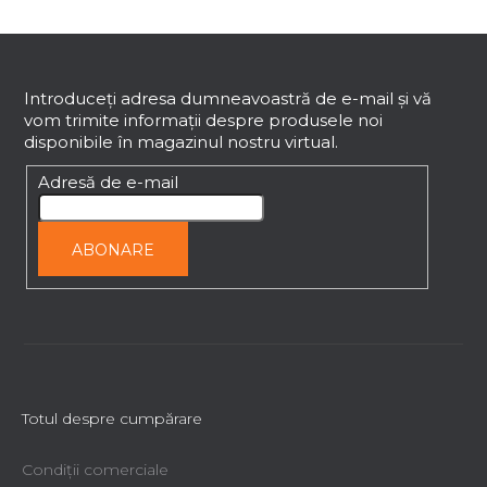
S
u
b
Introduceţi adresa dumneavoastră de e-mail şi vă
vom trimite informaţii despre produsele noi
s
disponibile în magazinul nostru virtual.
o
l
Adresă de e-mail
ABONARE
Totul despre cumpărare
Condiții comerciale