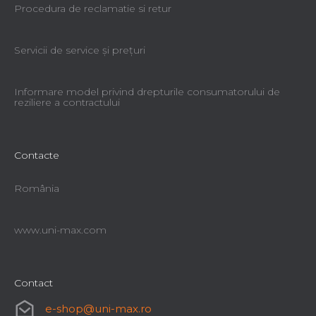
Procedura de reclamatie si retur
Servicii de service şi preţuri
Informare model privind drepturile consumatorului de
reziliere a contractului
Contacte
România
www.uni-max.com
Contact
e-shop
@
uni-max.ro