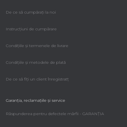
De ce să cumpăraţi la noi
Instrucțiuni de cumpărare
Condiţiile şi termenele de livrare
Condiţiile şi metodele de plată
De ce să fiţi un client înregistratţ
Garanţia, reclamaţiile şi service
Răspunderea pentru defectele mărfii - GARANŢIA