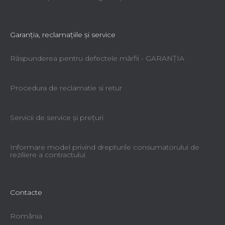
Garanţia, reclamaţiile şi service
Răspunderea pentru defectele mărfii - GARANŢIA
Procedura de reclamatie si retur
Servicii de service şi preţuri
Informare model privind drepturile consumatorului de
reziliere a contractului
Contacte
România