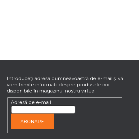
C
o
n
t
r
o
l
u
l
S
l
i
u
s
b
Introduceţi adresa dumneavoastră de e-mail şi vă
t
vom trimite informaţii despre produsele noi
s
ă
disponibile în magazinul nostru virtual.
o
r
l
Adresă de e-mail
i
l
o
ABONARE
r