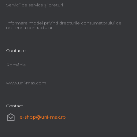
Servicii de service şi preţuri
Informare model privind drepturile consumatorului de
reziliere a contractului
Contacte
România
www.uni-max.com
Contact
e-shop
@
uni-max.ro