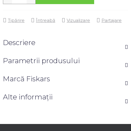
Tipărire
Întreabă
Vizualizare
Partajare
Descriere
Parametrii produsului
Marcă
Fiskars
Alte informații
S