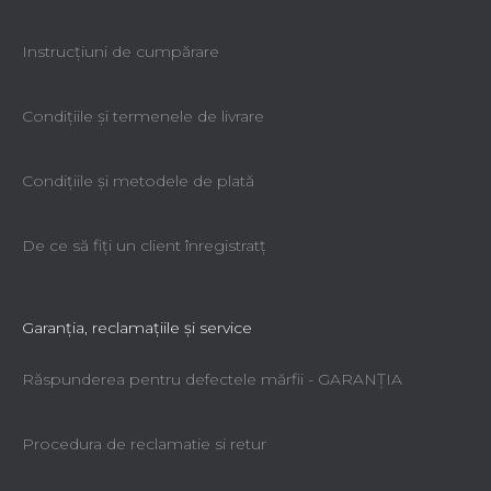
Instrucțiuni de cumpărare
Condiţiile şi termenele de livrare
Condiţiile şi metodele de plată
De ce să fiţi un client înregistratţ
Garanţia, reclamaţiile şi service
Răspunderea pentru defectele mărfii - GARANŢIA
Procedura de reclamatie si retur