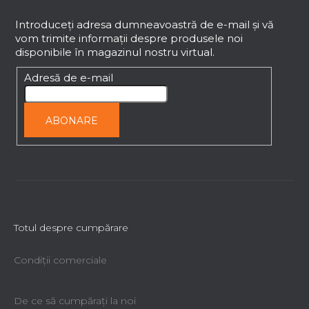
u
b
Introduceţi adresa dumneavoastră de e-mail şi vă
vom trimite informaţii despre produsele noi
s
disponibile în magazinul nostru virtual.
o
l
Adresă de e-mail
ABONARE
Totul despre cumpărare
Condiții comerciale
De ce să cumpăraţi la noi