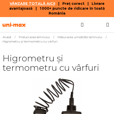
VÂNZARE TOTALĂ AICI!
| Preț corect | Livrare
avantajoasă | 1 000+ puncte de ridicare în toată
România
Treci
Căutare
COŞ
la
conținut
DE
Acasă
/
Prelucrarea lemnului
/
Măsurarea umidității lemnului
/
Higrometru și termometru cu vârfuri
CUMPĂR
Higrometru și
termometru cu vârfuri