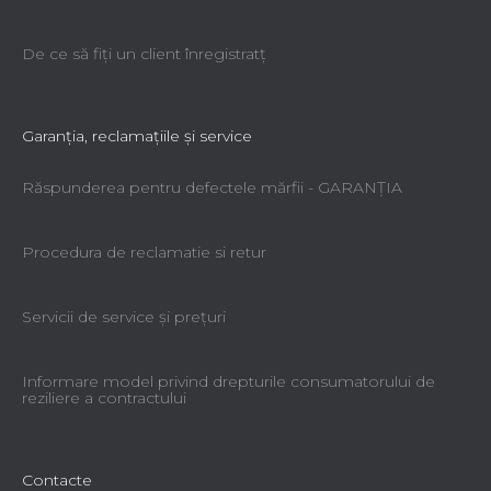
De ce să fiţi un client înregistratţ
Garanţia, reclamaţiile şi service
Răspunderea pentru defectele mărfii - GARANŢIA
Procedura de reclamatie si retur
Servicii de service şi preţuri
Informare model privind drepturile consumatorului de
reziliere a contractului
Contacte