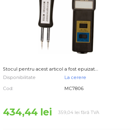
Stocul pentru acest articol a fost epuizat…
Disponibilitate
La cerere
Cod:
MC7806
434,44 lei
Evaluare preţ:
359,04 lei fără TVA