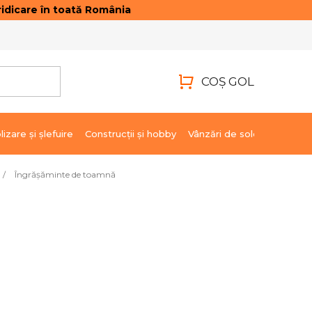
idicare în toată România
ONTACTE
AUTENTIFICARE
COŞ GOL
COŞ
DE
lizare şi şlefuire
Construcții și hobby
Vânzări de soldare
Marci
CUMPĂRĂTURI
/
Îngrășăminte de toamnă
354,32 lei