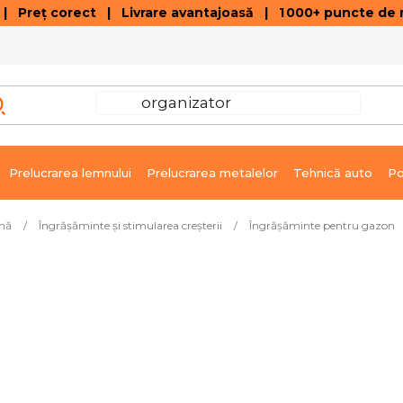
 Preț corect | Livrare avantajoasă | 1 000+ puncte de r
VÂNZĂRI DE SOLDARE
GALERIE ARTICOLE ȘI ÎNREGISTRĂRI VIDEO
C
Prelucrarea lemnului
Prelucrarea metalelor
Tehnică auto
Po
ină
/
Îngrășăminte și stimularea creșterii
/
Îngrășăminte pentru gazon
agisti Pro 15 kg
În stoc în 3 zile