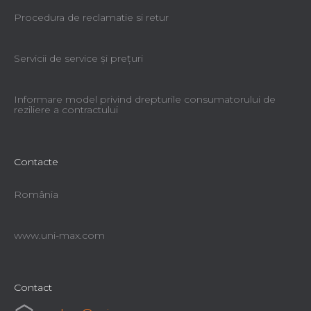
Procedura de reclamatie si retur
Servicii de service şi preţuri
Informare model privind drepturile consumatorului de
reziliere a contractului
Contacte
România
www.uni-max.com
Contact