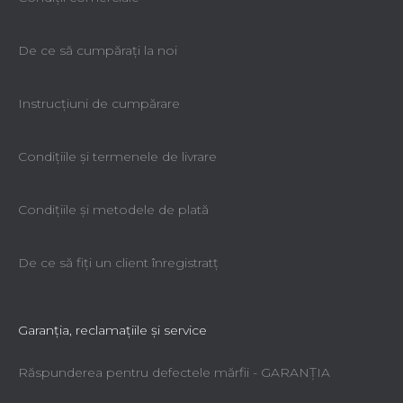
De ce să cumpăraţi la noi
Instrucțiuni de cumpărare
Condiţiile şi termenele de livrare
Condiţiile şi metodele de plată
De ce să fiţi un client înregistratţ
Garanţia, reclamaţiile şi service
Răspunderea pentru defectele mărfii - GARANŢIA