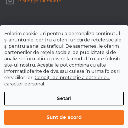
e-shop
@
uni-max.ro
Folosim cookie-uri pentru a personaliza conținutul
și anunțurile, pentru a oferi funcții de rețele sociale
și pentru a analiza traficul. De asemenea, le oferim
partenerilor de rețele sociale, de publicitate și de
analize informații cu privire la modul în care folosiți
site-ul nostru. Aceștia le pot combina cu alte
informații oferite de dvs. sau culese în urma folosirii
serviciilor lor.
Condiții de protecție a datelor cu
caracter personal
.
Setări
Creat de Shoptet Premium
Drepturi de autor 2026
uni-max.ro
. Toate drepturile
Sunt de acord
rezervate.
Editați setările cookie-urilor