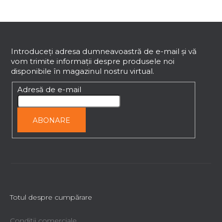
u
l
S
l
i
u
s
b
Introduceţi adresa dumneavoastră de e-mail şi vă
t
vom trimite informaţii despre produsele noi
s
ă
disponibile în magazinul nostru virtual.
o
r
l
Adresă de e-mail
i
l
o
ABONARE
r
Totul despre cumpărare
Condiții comerciale