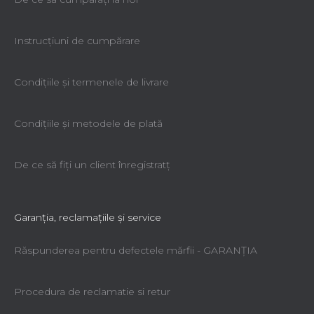
Instrucțiuni de cumpărare
Condiţiile şi termenele de livrare
Condiţiile şi metodele de plată
De ce să fiţi un client înregistratţ
Garanţia, reclamaţiile şi service
Răspunderea pentru defectele mărfii - GARANŢIA
Procedura de reclamatie si retur