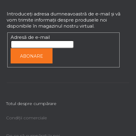
i
u
s
b
Introduceţi adresa dumneavoastră de e-mail şi vă
t
vom trimite informaţii despre produsele noi
s
ă
disponibile în magazinul nostru virtual.
o
r
l
Adresă de e-mail
i
l
o
ABONARE
r
Totul despre cumpărare
Condiții comerciale
De ce să cumpăraţi la noi