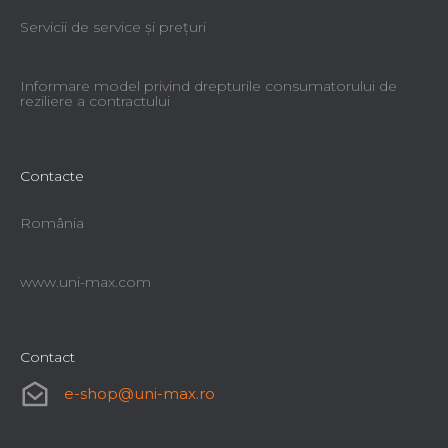
Servicii de service şi preţuri
Informare model privind drepturile consumatorului de
reziliere a contractului
Contacte
România
www.uni-max.com
Contact
e-shop
@
uni-max.ro