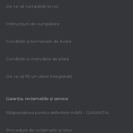
De ce să cumpăraţi la noi
Instrucțiuni de cumpărare
Condiţiile şi termenele de livrare
Condiţiile şi metodele de plată
De ce să fiţi un client înregistratţ
Garanţia, reclamaţiile şi service
Răspunderea pentru defectele mărfii - GARANŢIA
Procedura de reclamatie si retur