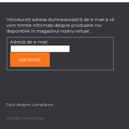
S
l
i
u
s
b
Introduceţi adresa dumneavoastră de e-mail şi vă
t
vom trimite informaţii despre produsele noi
s
ă
disponibile în magazinul nostru virtual.
o
r
l
Adresă de e-mail
i
l
o
ABONARE
r
Totul despre cumpărare
Condiții comerciale