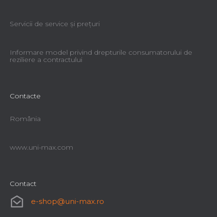
Servicii de service şi preţuri
Informare model privind drepturile consumatorului de
reziliere a contractului
Contacte
România
www.uni-max.com
Contact
e-shop
@
uni-max.ro