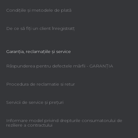
Condiţiile şi metodele de plată
De ce să fiţi un client înregistratţ
Garanţia, reclamaţiile şi service
Răspunderea pentru defectele mărfii - GARANŢIA
Procedura de reclamatie si retur
Servicii de service şi preţuri
Informare model privind drepturile consumatorului de
reziliere a contractului