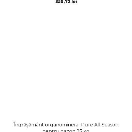
359,72 lei
Îngrășământ organomineral Pure All Season
pentru gazon 25 kg