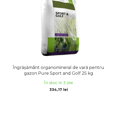
ă
r
p
e
r
a
o
p
d
r
u
o
s
d
e
u
s
u
Îngrășământ organomineral de vară pentru
l
gazon Pure Sport and Golf 25 kg
u
În stoc în 3 zile
i
334,17 lei