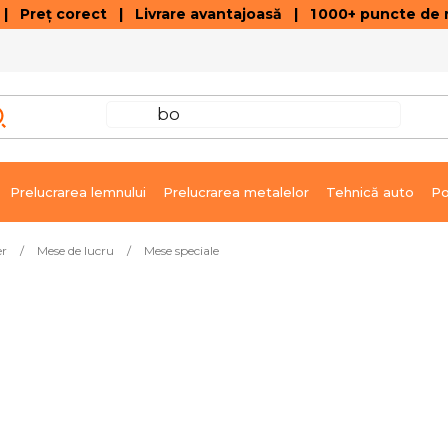
 Preț corect | Livrare avantajoasă | 1 000+ puncte de r
VÂNZĂRI DE SOLDARE
GALERIE ARTICOLE ȘI ÎNREGISTRĂRI VIDEO
C
Prelucrarea lemnului
Prelucrarea metalelor
Tehnică auto
Po
er
/
Mese de lucru
/
Mese speciale
ri WB01
Livrare imediată