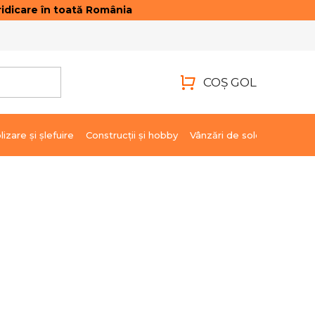
idicare în toată România
ONTACTE
AUTENTIFICARE
COŞ GOL
COŞ
DE
lizare şi şlefuire
Construcții și hobby
Vânzări de soldare
Marci
CUMPĂRĂTURI
406,46 lei