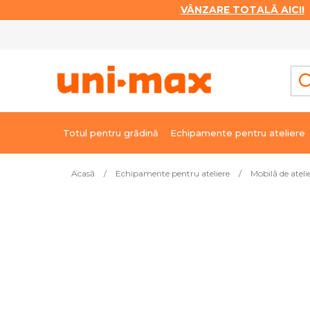
VÂNZARE TOTALĂ AICI!
|
Treci
la
conținut
Totul pentru grădină
Echipamente pentru ateliere
Acasă
/
Echipamente pentru ateliere
/
Mobilă de ateli
Cele mai vândute
Masă de lucru pentru tâmpla