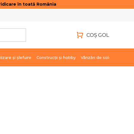
idicare în toată România
ONTACTE
AUTENTIFICARE
COŞ GOL
COŞ
DE
lizare şi şlefuire
Construcții și hobby
Vânzări de soldare
Marci
CUMPĂRĂTURI