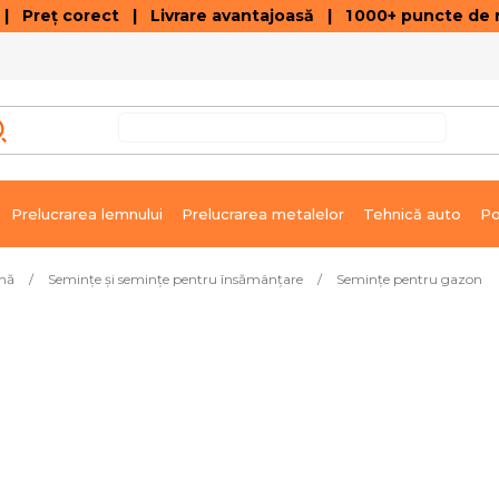
 Preț corect | Livrare avantajoasă | 1 000+ puncte de r
VÂNZĂRI DE SOLDARE
GALERIE ARTICOLE ȘI ÎNREGISTRĂRI VIDEO
C
Prelucrarea lemnului
Prelucrarea metalelor
Tehnică auto
Po
ină
/
Semințe și semințe pentru însămânțare
/
Semințe pentru gazon