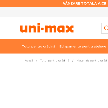
VÂNZARE TOTALĂ AICI!
|
Treci
la
conținut
Totul pentru grădină
Echipamente pentru ateliere
Acasă
/
Totul pentru grădină
/
Materiale pentru grăd