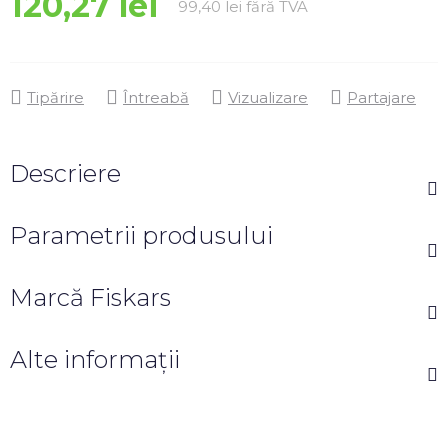
120,27 lei
Evaluare preţ:
99,40 lei fără TVA
Tipărire
Întreabă
Vizualizare
Partajare
Descriere
Parametrii produsului
Marcă
Fiskars
Alte informații