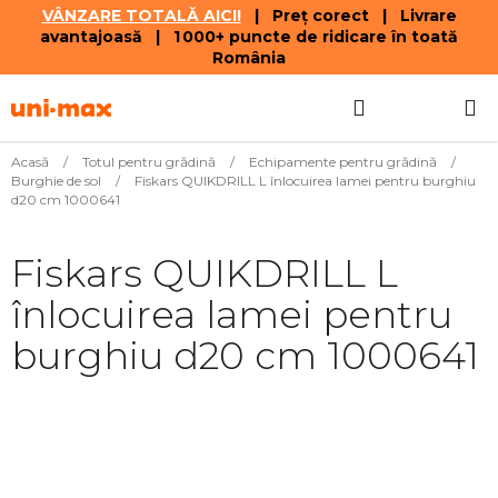
VÂNZARE TOTALĂ AICI!
| Preț corect | Livrare
avantajoasă | 1 000+ puncte de ridicare în toată
România
Treci
Căutare
COŞ
la
conținut
DE
Acasă
/
Totul pentru grădină
/
Echipamente pentru grădină
/
Burghie de sol
/
Fiskars QUIKDRILL L înlocuirea lamei pentru burghiu
CUMPĂR
d20 cm 1000641
Fiskars QUIKDRILL L
înlocuirea lamei pentru
burghiu d20 cm 1000641