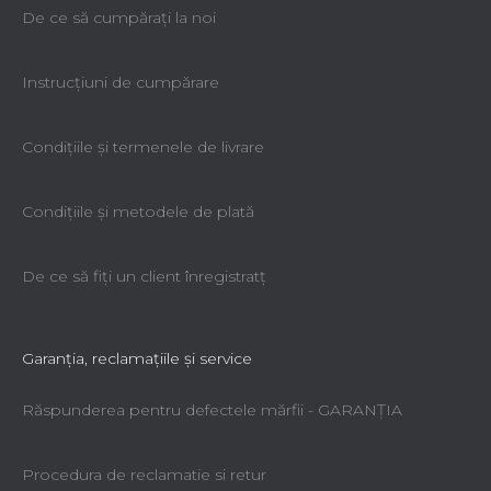
De ce să cumpăraţi la noi
Instrucțiuni de cumpărare
Condiţiile şi termenele de livrare
Condiţiile şi metodele de plată
De ce să fiţi un client înregistratţ
Garanţia, reclamaţiile şi service
Răspunderea pentru defectele mărfii - GARANŢIA
Procedura de reclamatie si retur