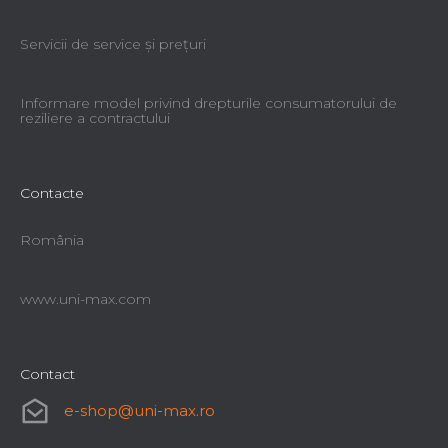
Servicii de service şi preţuri
Informare model privind drepturile consumatorului de
reziliere a contractului
Contacte
România
www.uni-max.com
Contact
e-shop
@
uni-max.ro