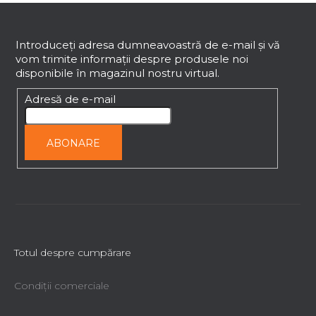
S
u
b
Introduceţi adresa dumneavoastră de e-mail şi vă
vom trimite informaţii despre produsele noi
s
disponibile în magazinul nostru virtual.
o
l
Adresă de e-mail
ABONARE
Totul despre cumpărare
Condiții comerciale