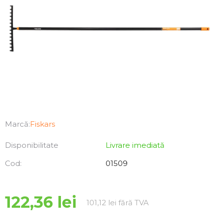
Marcă:
Fiskars
Disponibilitate
Livrare imediată
Cod:
01509
122,36 lei
Evaluare preţ:
101,12 lei fără TVA