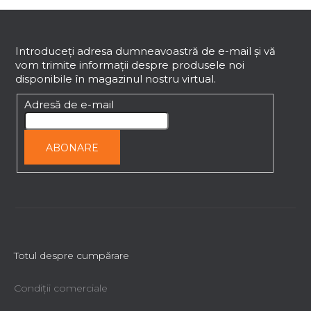
S
u
b
Introduceţi adresa dumneavoastră de e-mail şi vă
vom trimite informaţii despre produsele noi
s
disponibile în magazinul nostru virtual.
o
l
Adresă de e-mail
ABONARE
Totul despre cumpărare
Condiții comerciale