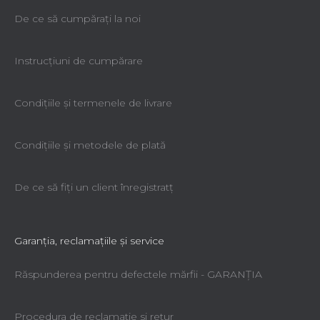
De ce să cumpăraţi la noi
Instrucțiuni de cumpărare
Condiţiile şi termenele de livrare
Condiţiile şi metodele de plată
De ce să fiţi un client înregistratţ
Garanţia, reclamaţiile şi service
Răspunderea pentru defectele mărfii - GARANŢIA
Procedura de reclamatie si retur