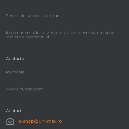
Servicii de service şi preţuri
Informare model privind drepturile consumatorului de
reziliere a contractului
Contacte
România
www.uni-max.com
Contact
e-shop
@
uni-max.ro