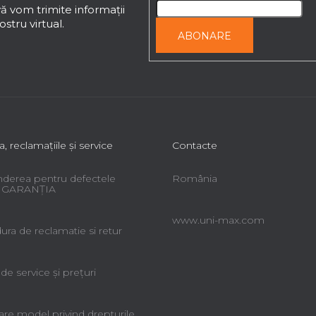
ă vom trimite informaţii
stru virtual.
ABONARE
a, reclamaţiile şi service
Contacte
derea pentru defectele
România
 - GARANŢIA
www.uni-max.com
ra de reclamatie si retur
 de service şi preţuri
re model privind drepturile