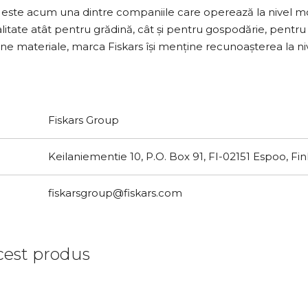
i este acum una dintre companiile care operează la nivel mon
te atât pentru grădină, cât și pentru gospodărie, pentru dive
erne materiale, marca Fiskars își menține recunoașterea la ni
Fiskars Group
Keilaniementie 10, P.O. Box 91, FI-02151 Espoo, Fi
fiskarsgroup@fiskars.com
est produs