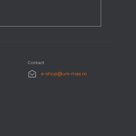
Contact
e-shop
@
uni-max.ro