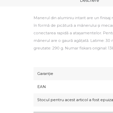
Descriere
Manerul din aluminiu intarit are un finisaj
în formă de picătură a mânerului și mec
conectarea rapidă a atașamentelor. Pentr
mânerul are o gaură agățată. Latime: 3
greutate: 290 g. Numar fiskars original: 1
Garanţie
EAN
Stocul pentru acest articol a fost epuiz