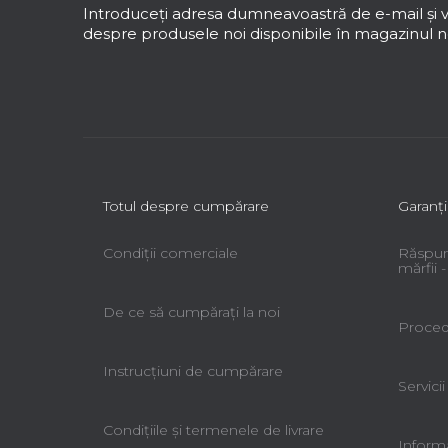
s
Introduceţi adresa dumneavoastră de e-mail şi v
o
despre produsele noi disponibile în magazinul no
l
Totul despre cumpărare
Garanţi
Condiții comerciale
Răspun
mărfii
De ce să cumpăraţi la noi
Procedu
Instrucțiuni de cumpărare
Servicii
Condiţiile şi termenele de livrare
Informa