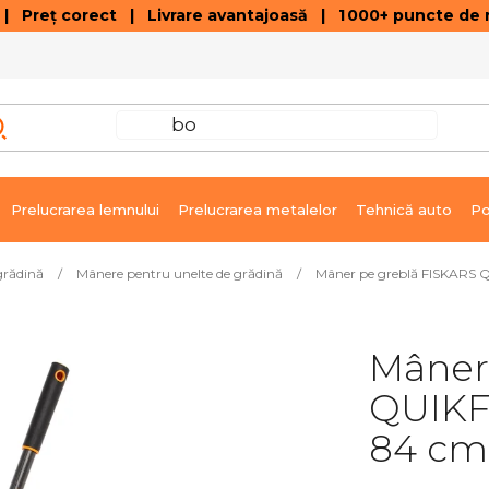
 Preț corect | Livrare avantajoasă | 1 000+ puncte de r
VÂNZĂRI DE SOLDARE
GALERIE ARTICOLE ȘI ÎNREGISTRĂRI VIDEO
C
Prelucrarea lemnului
Prelucrarea metalelor
Tehnică auto
Po
 grădină
/
Mânere pentru unelte de grădină
/
Mâner pe greblă FISKARS
Mâner
QUIKF
84 cm