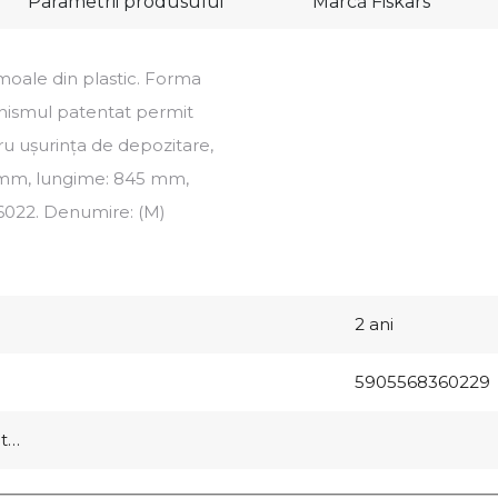
Parametrii produsului
Marcă
Fiskars
 moale din plastic. Forma
anismul patentat permit
u ușurința de depozitare,
0 mm, lungime: 845 mm,
36022. Denumire: (M)
2 ani
5905568360229
at…