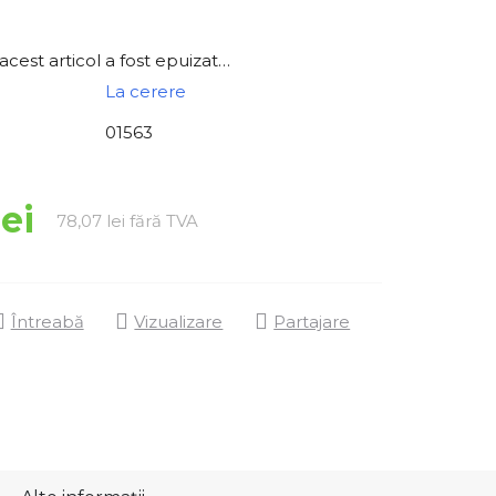
acest articol a fost epuizat…
La cerere
01563
ei
Evaluare preţ:
78,07 lei fără TVA
Întreabă
Vizualizare
Partajare