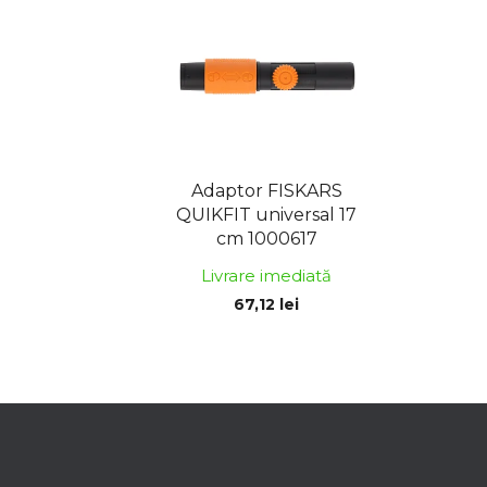
Adaptor FISKARS
QUIKFIT universal 17
cm 1000617
Livrare imediată
67,12 lei
S
u
b