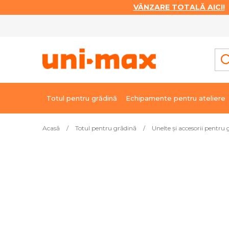
VÂNZARE TOTALĂ AICI!
|
Treci
la
conținut
Totul pentru grădină
Echipamente pentru ateliere
Acasă
/
Totul pentru grădină
/
Unelte și accesorii pentru