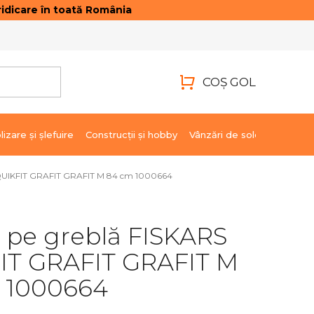
idicare în toată România
ONTACTE
AUTENTIFICARE
COŞ GOL
COŞ
DE
lizare şi şlefuire
Construcții și hobby
Vânzări de soldare
Marci
CUMPĂRĂTURI
 QUIKFIT GRAFIT GRAFIT M 84 cm 1000664
 pe greblă FISKARS
IT GRAFIT GRAFIT M
 1000664