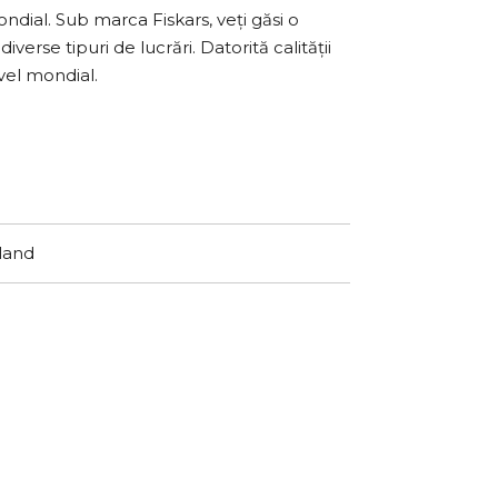
dial. Sub marca Fiskars, veți găsi o
rse tipuri de lucrări. Datorită calității
vel mondial.
nland