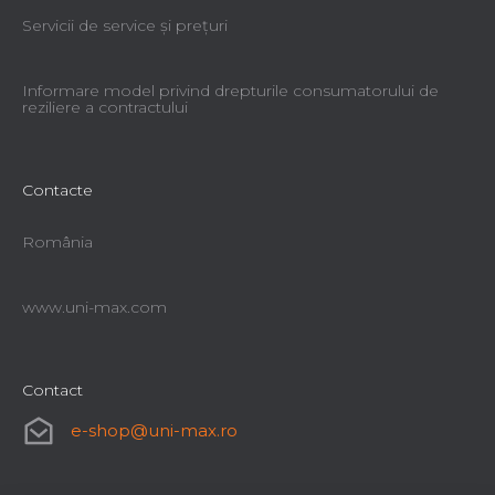
Servicii de service şi preţuri
Informare model privind drepturile consumatorului de
reziliere a contractului
Contacte
România
www.uni-max.com
Contact
e-shop
@
uni-max.ro