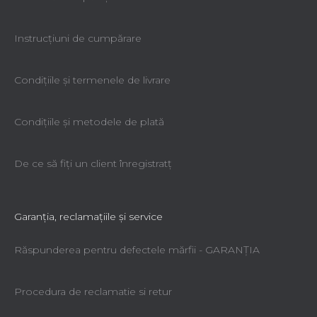
Instrucțiuni de cumpărare
Condiţiile şi termenele de livrare
Condiţiile şi metodele de plată
De ce să fiţi un client înregistratţ
Garanţia, reclamaţiile şi service
Răspunderea pentru defectele mărfii - GARANŢIA
Procedura de reclamatie si retur