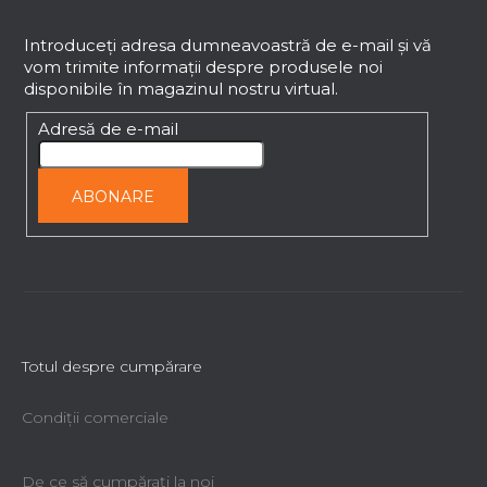
i
u
s
b
Introduceţi adresa dumneavoastră de e-mail şi vă
t
vom trimite informaţii despre produsele noi
s
ă
disponibile în magazinul nostru virtual.
o
r
l
Adresă de e-mail
i
l
o
ABONARE
r
Totul despre cumpărare
Condiții comerciale
De ce să cumpăraţi la noi