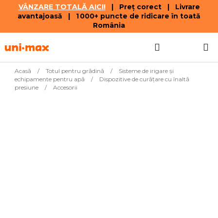
VÂNZARE TOTALĂ AICI!
| Preț corect | Livrare
avantajoasă | 1 000+ puncte de ridicare în toată
România
Treci
Căutare
COŞ
la
conținut
DE
Acasă
/
Totul pentru grădină
/
Sisteme de irigare și
echipamente pentru apă
/
Dispozitive de curăţare cu înaltă
CUMPĂR
presiune
/
Accesorii
Cele mai vândute
64,49
Perie, lungime 390
Livrare