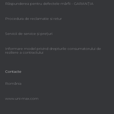
Răspunderea pentru defectele mărfii - GARANŢIA
Procedura de reclamatie si retur
Servicii de service şi preţuri
Informare model privind drepturile consumatorului de
reziliere a contractului
Contacte
România
www.uni-max.com