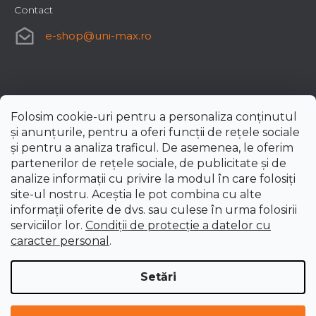
Contact
e-shop
@
uni-max.ro
Folosim cookie-uri pentru a personaliza conținutul
și anunțurile, pentru a oferi funcții de rețele sociale
și pentru a analiza traficul. De asemenea, le oferim
partenerilor de rețele sociale, de publicitate și de
analize informații cu privire la modul în care folosiți
site-ul nostru. Aceștia le pot combina cu alte
informații oferite de dvs. sau culese în urma folosirii
serviciilor lor.
Condiții de protecție a datelor cu
caracter personal
.
Setări
Creat de Shoptet Premium
Drepturi de autor 2026
uni-max.ro
. Toate drepturile