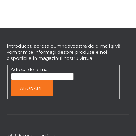
o
l
u
l
S
l
i
u
s
b
Introduceţi adresa dumneavoastră de e-mail şi vă
t
vom trimite informaţii despre produsele noi
s
ă
disponibile în magazinul nostru virtual.
o
r
l
Adresă de e-mail
i
l
o
ABONARE
r
Totul despre cumpărare