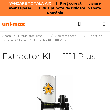
VÂNZARE TOTALĂ AICI!
| Preț corect | Livrare
avantajoasă | 1 000+ puncte de ridicare în toată
România
Treci
Căutare
COŞ
la
conținut
DE
Acasă
/
Prelucrarea lemnului
/
Aspirarea prafului
/
Unități de
aspirare și filtrare
/
Extractor KH - 1111 Plus
CUMPĂR
Extractor KH - 1111 Plus