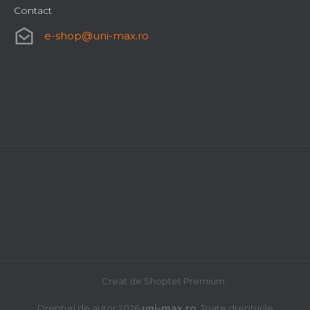
Contact
e-shop
@
uni-max.ro
Filtru pliat pentru KH - 1111
Livrare imediată
1 585,12 lei
Creat de Shoptet Premium
Drepturi de autor 2026
uni-max.ro
. Toate drepturile