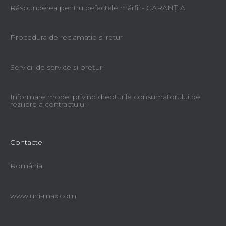
Răspunderea pentru defectele mărfii - GARANŢIA
Procedura de reclamatie si retur
Servicii de service şi preţuri
Informare model privind drepturile consumatorului de
reziliere a contractului
Sac de colectare din plastic P750
Contacte
România
Livrare imediată
20,68 lei
www.uni-max.com