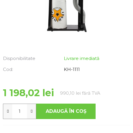
Disponibilitate
Livrare imediată
Cod:
KH-1111
1 198,02 lei
Evaluare preţ:
990,10 lei fără TVA
ADAUGĂ ÎN COŞ