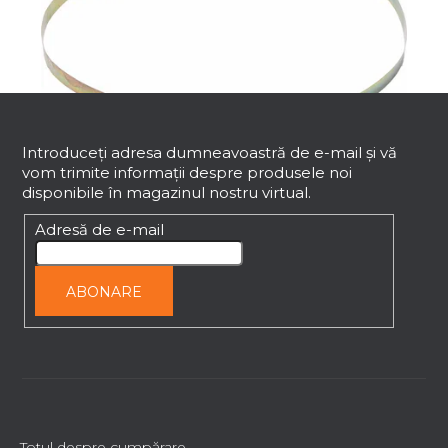
S
u
b
Introduceţi adresa dumneavoastră de e-mail şi vă
vom trimite informaţii despre produsele noi
s
disponibile în magazinul nostru virtual.
o
Colier de prindere pentru KH-1111
l
Adresă de e-mail
Livrare imediată
44,28 lei
ABONARE
Totul despre cumpărare