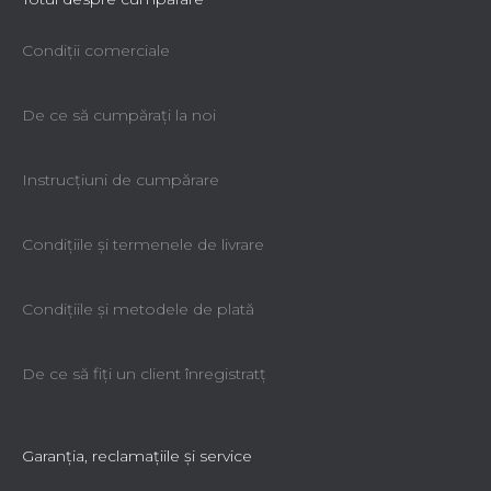
Condiții comerciale
De ce să cumpăraţi la noi
Instrucțiuni de cumpărare
Condiţiile şi termenele de livrare
Filtra. geantă pentru KH - 1111
Condiţiile şi metodele de plată
La cerere
122,92 lei
De ce să fiţi un client înregistratţ
Garanţia, reclamaţiile şi service