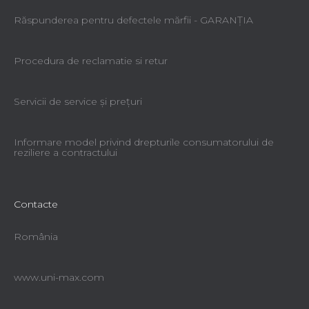
Răspunderea pentru defectele mărfii - GARANŢIA
Procedura de reclamatie si retur
Servicii de service şi preţuri
Informare model privind drepturile consumatorului de
reziliere a contractului
Contacte
România
www.uni-max.com