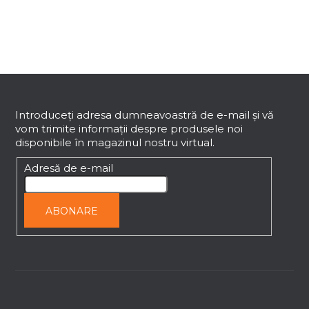
r
o
l
u
l
S
l
i
u
s
b
Introduceţi adresa dumneavoastră de e-mail şi vă
t
vom trimite informaţii despre produsele noi
s
ă
disponibile în magazinul nostru virtual.
o
r
l
Adresă de e-mail
i
l
o
ABONARE
r