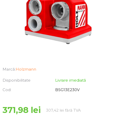
Marcă:
Holzmann
Disponibilitate
Livrare imediată
Cod:
BSG13E230V
371,98 lei
Evaluare preţ:
307,42 lei fără TVA