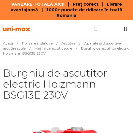
VÂNZARE TOTALĂ AICI!
| Preț corect | Livrare
avantajoasă | 1 000+ puncte de ridicare în toată
România
Treci
Căutare
COŞ
la
conținut
DE
Acasă
/
Polizare şi şlefuire
/
Ascuţire
/
Aparate și dispozitive
ascuțire scule
/
Mașini de ascuțit scule
/
Burghiu de ascutitor electric
CUMPĂR
Holzmann BSG13E 230V
Burghiu de ascutitor
electric Holzmann
BSG13E 230V