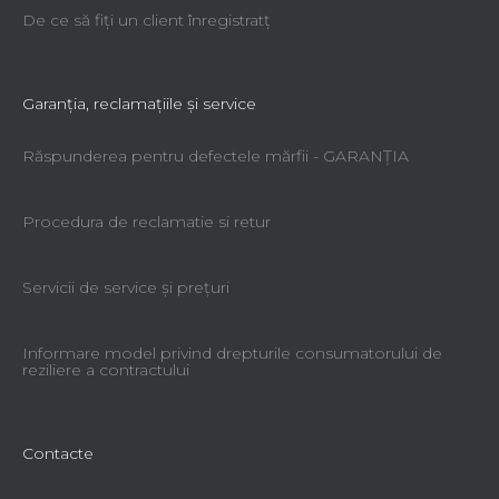
De ce să fiţi un client înregistratţ
Garanţia, reclamaţiile şi service
Răspunderea pentru defectele mărfii - GARANŢIA
Procedura de reclamatie si retur
Servicii de service şi preţuri
Informare model privind drepturile consumatorului de
reziliere a contractului
Contacte