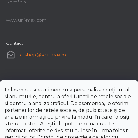
România
www.uni-max.com
Contact
e-shop
@
uni-max.ro
Folosim cookie-uri pentru a personaliza conținutul
și anunțurile, pentru a oferi funcții de rețele sociale
și pentru a analiza traficul. De asemenea, le oferim
partenerilor de rețele sociale, de publicitate și de
analize informații cu privire la modul în care folosiți
site-ul nostru. Aceștia le pot combina cu alte
informații oferite de dvs. sau culese în urma folosirii
serviciilor lor.
Condiții de protecție a datelor cu