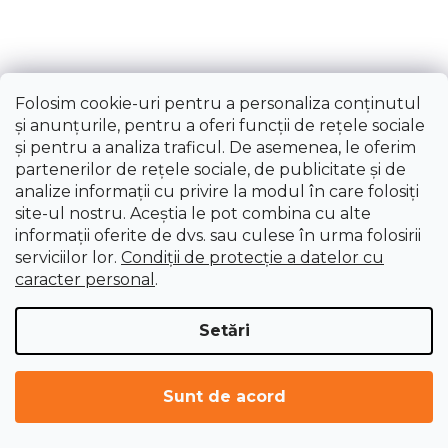
Folosim cookie-uri pentru a personaliza conținutul
și anunțurile, pentru a oferi funcții de rețele sociale
și pentru a analiza traficul. De asemenea, le oferim
partenerilor de rețele sociale, de publicitate și de
analize informații cu privire la modul în care folosiți
site-ul nostru. Aceștia le pot combina cu alte
informații oferite de dvs. sau culese în urma folosirii
serviciilor lor.
Condiții de protecție a datelor cu
Cheie combinată, fixă - inelară 18 mm Silverline
caracter personal
.
Livrare imediată
Setări
35,09 lei
Sunt de acord