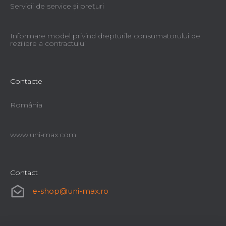
Servicii de service şi preţuri
Informare model privind drepturile consumatorului de
reziliere a contractului
Contacte
România
www.uni-max.com
Contact
e-shop
@
uni-max.ro