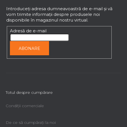
u
b
Introduceţi adresa dumneavoastră de e-mail şi vă
vom trimite informaţii despre produsele noi
s
disponibile în magazinul nostru virtual.
o
l
Adresă de e-mail
ABONARE
Totul despre cumpărare
Condiții comerciale
De ce să cumpăraţi la noi