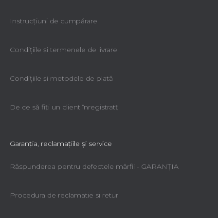
Instrucțiuni de cumpărare
Condiţiile şi termenele de livrare
Condiţiile şi metodele de plată
De ce să fiţi un client înregistratţ
Garanţia, reclamaţiile şi service
Răspunderea pentru defectele mărfii - GARANŢIA
Procedura de reclamatie si retur