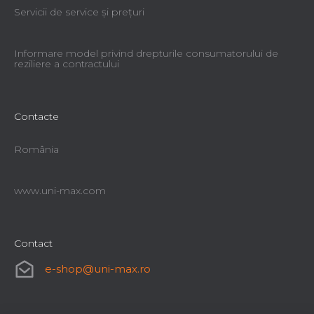
Servicii de service şi preţuri
Informare model privind drepturile consumatorului de
reziliere a contractului
Contacte
România
www.uni-max.com
Contact
e-shop
@
uni-max.ro