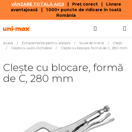
VÂNZARE TOTALĂ AICI!
| Preț corect | Livrare
avantajoasă | 1 000+ puncte de ridicare în toată
România
Treci
Căutare
COŞ
la
conținut
DE
Acasă
/
Echipamente pentru ateliere
/
Scule de mână
/
Cleşti
/
Cleşte cu auto-închidere
/
Cleşte cu blocare, formă de C, 280 mm
CUMPĂR
Cleşte cu blocare, formă
de C, 280 mm