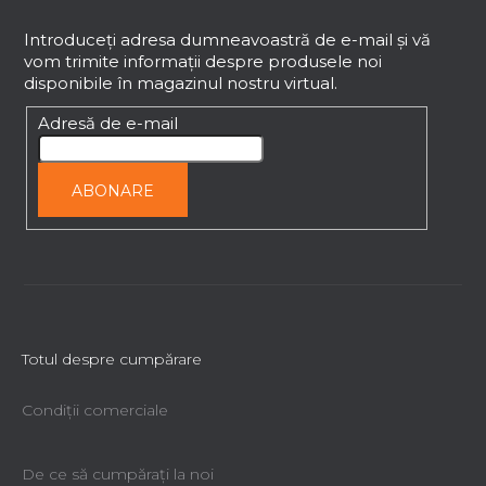
u
b
Introduceţi adresa dumneavoastră de e-mail şi vă
vom trimite informaţii despre produsele noi
s
disponibile în magazinul nostru virtual.
o
l
Adresă de e-mail
ABONARE
Totul despre cumpărare
Condiții comerciale
De ce să cumpăraţi la noi