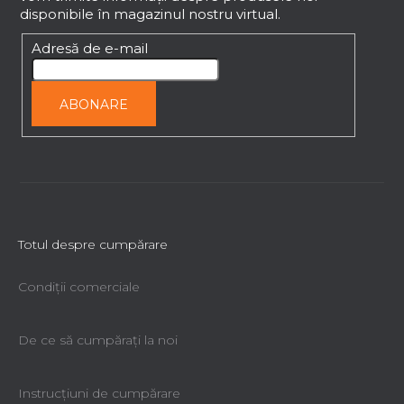
s
ă
disponibile în magazinul nostru virtual.
o
r
l
Adresă de e-mail
i
l
o
ABONARE
r
Totul despre cumpărare
Condiții comerciale
De ce să cumpăraţi la noi
Instrucțiuni de cumpărare