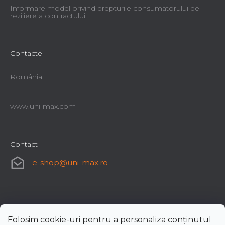
Informare model privind drepturile consumatorului de
reziliere a contractului
Contacte
România
www.uni-max.com
Contact
e-shop
@
uni-max.ro
Folosim cookie-uri pentru a personaliza conținutul