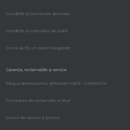
Condiţiile şi termenele de livrare
Condiţiile şi metodele de plată
De ce să fiţi un client înregistratţ
Garanţia, reclamaţiile şi service
Răspunderea pentru defectele mărfii - GARANŢIA
Procedura de reclamatie si retur
Servicii de service şi preţuri