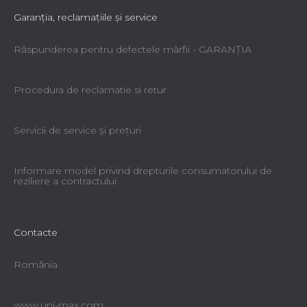
Garanţia, reclamaţiile şi service
Răspunderea pentru defectele mărfii - GARANŢIA
Procedura de reclamatie si retur
Servicii de service şi preţuri
Informare model privind drepturile consumatorului de
reziliere a contractului
Contacte
România
www.uni-max.com