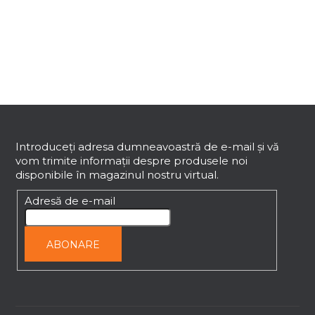
n
t
r
o
l
u
l
S
l
i
u
s
b
Introduceţi adresa dumneavoastră de e-mail şi vă
t
vom trimite informaţii despre produsele noi
s
ă
disponibile în magazinul nostru virtual.
o
r
l
Adresă de e-mail
i
l
o
ABONARE
r