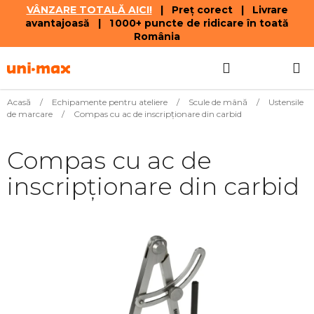
VÂNZARE TOTALĂ AICI!
| Preț corect | Livrare
avantajoasă | 1 000+ puncte de ridicare în toată
România
Treci
Căutare
COŞ
la
conținut
DE
Acasă
/
Echipamente pentru ateliere
/
Scule de mână
/
Ustensile
de marcare
/
Compas cu ac de inscripționare din carbid
CUMPĂR
Compas cu ac de
inscripționare din carbid