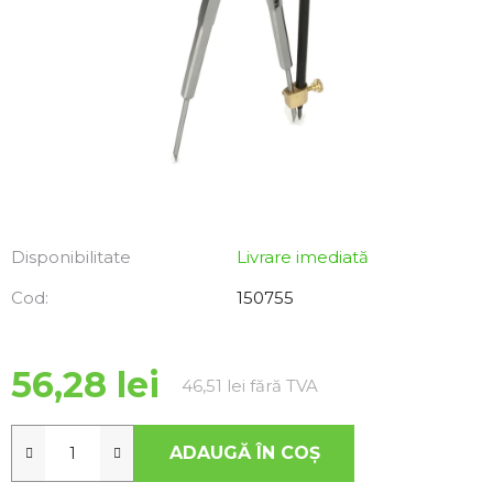
Disponibilitate
Livrare imediată
Cod:
150755
56,28 lei
Evaluare preţ:
46,51 lei fără TVA
ADAUGĂ ÎN COŞ