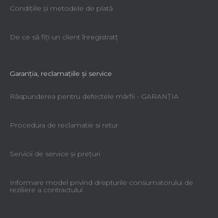
Condiţiile şi metodele de plată
De ce să fiţi un client înregistratţ
Garanţia, reclamaţiile şi service
Răspunderea pentru defectele mărfii - GARANŢIA
Procedura de reclamatie si retur
Servicii de service şi preţuri
Informare model privind drepturile consumatorului de
reziliere a contractului