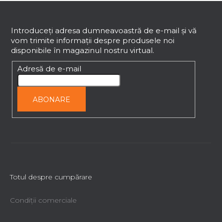
S
l
i
u
s
b
Introduceţi adresa dumneavoastră de e-mail şi vă
t
vom trimite informaţii despre produsele noi
s
ă
disponibile în magazinul nostru virtual.
o
r
l
Adresă de e-mail
i
l
o
ABONARE
r
Totul despre cumpărare
Condiții comerciale