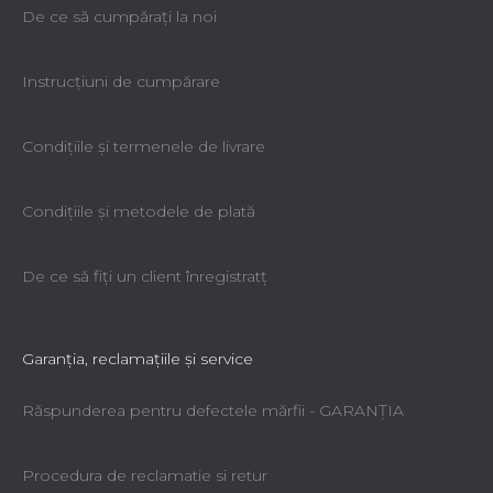
De ce să cumpăraţi la noi
Instrucțiuni de cumpărare
Condiţiile şi termenele de livrare
Condiţiile şi metodele de plată
De ce să fiţi un client înregistratţ
Garanţia, reclamaţiile şi service
Răspunderea pentru defectele mărfii - GARANŢIA
Procedura de reclamatie si retur