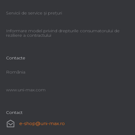
Servicii de service şi preţuri
Informare model privind drepturile consumatorului de
reziliere a contractului
Contacte
România
www.uni-max.com
Contact
e-shop
@
uni-max.ro