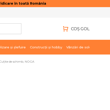
idicare în toată România
ONTACTE
AUTENTIFICARE
COŞ GOL
COŞ
DE
lizare şi şlefuire
Construcții și hobby
Vânzări de soldare
Marci
CUMPĂRĂTURI
Cuţite de schimb, NOGA
15,56 lei