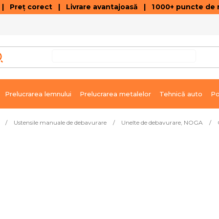
 Preț corect | Livrare avantajoasă | 1 000+ puncte de r
VÂNZĂRI DE SOLDARE
GALERIE ARTICOLE ȘI ÎNREGISTRĂRI VIDEO
C
Prelucrarea lemnului
Prelucrarea metalelor
Tehnică auto
Po
/
Ustensile manuale de debavurare
/
Unelte de debavurare, NOGA
/
e imediată