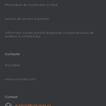
Procedura de reclamatie si retur
Servicii de service şi preţuri
Informare model privind drepturile consumatorului de
reziliere a contractului
Contacte
România
www.uni-max.com
Contact
e-shop
@
uni-max.ro