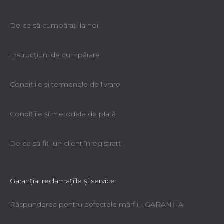
De ce să cumpăraţi la noi
Instrucțiuni de cumpărare
Condiţiile şi termenele de livrare
Condiţiile şi metodele de plată
De ce să fiţi un client înregistratţ
Garanţia, reclamaţiile şi service
Răspunderea pentru defectele mărfii - GARANŢIA