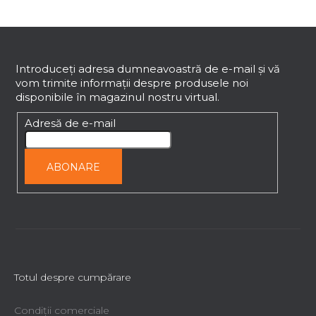
S
u
b
Introduceţi adresa dumneavoastră de e-mail şi vă
vom trimite informaţii despre produsele noi
s
disponibile în magazinul nostru virtual.
o
l
Adresă de e-mail
ABONARE
Totul despre cumpărare
Condiții comerciale