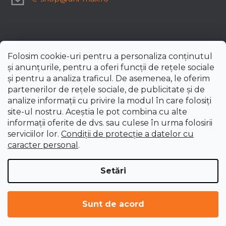
Folosim cookie-uri pentru a personaliza conținutul
și anunțurile, pentru a oferi funcții de rețele sociale
și pentru a analiza traficul. De asemenea, le oferim
partenerilor de rețele sociale, de publicitate și de
analize informații cu privire la modul în care folosiți
site-ul nostru. Aceștia le pot combina cu alte
informații oferite de dvs. sau culese în urma folosirii
serviciilor lor.
Condiții de protecție a datelor cu
caracter personal
.
Setări
Creat de Shoptet Premium
Drepturi de autor 2026
uni-max.ro
. Toate drepturile
Sunt de acord
rezervate.
Editați setările cookie-urilor