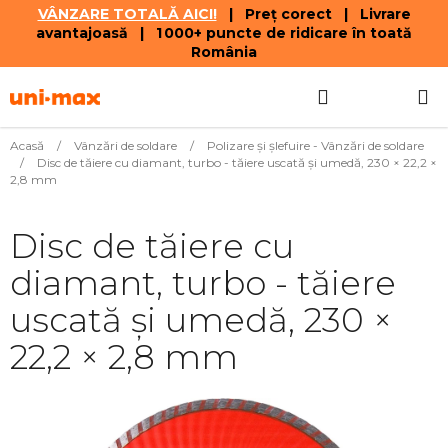
VÂNZARE TOTALĂ AICI!
| Preț corect | Livrare
avantajoasă | 1 000+ puncte de ridicare în toată
România
Treci
Căutare
COŞ
la
conținut
DE
Acasă
/
Vânzări de soldare
/
Polizare şi şlefuire - Vânzări de soldare
/
Disc de tăiere cu diamant, turbo - tăiere uscată și umedă, 230 × 22,2 ×
CUMPĂR
2,8 mm
Disc de tăiere cu
diamant, turbo - tăiere
uscată și umedă, 230 ×
22,2 × 2,8 mm