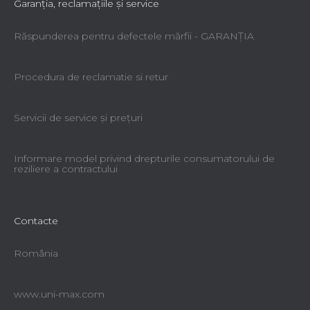
Garanţia, reclamaţiile şi service
Răspunderea pentru defectele mărfii - GARANŢIA
Procedura de reclamatie si retur
Servicii de service şi preţuri
Informare model privind drepturile consumatorului de
reziliere a contractului
Contacte
România
www.uni-max.com