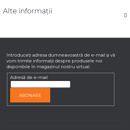
Alte informații
S
u
b
Introduceţi adresa dumneavoastră de e-mail şi vă
vom trimite informaţii despre produsele noi
s
disponibile în magazinul nostru virtual.
o
l
Adresă de e-mail
ABONARE