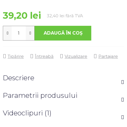
39,20 lei
Evaluare preţ:
32,40 lei fără TVA
ADAUGĂ ÎN COŞ
Tipărire
Întreabă
Vizualizare
Partajare
Descriere
Parametrii produsului
Videoclipuri (1)