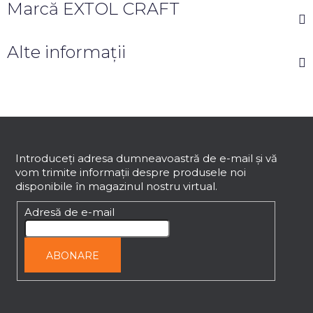
Marcă
EXTOL CRAFT
Alte informații
S
u
b
Introduceţi adresa dumneavoastră de e-mail şi vă
vom trimite informaţii despre produsele noi
s
disponibile în magazinul nostru virtual.
o
l
Adresă de e-mail
ABONARE