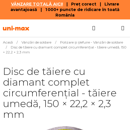
VÂNZARE TOTALĂ AICI!
| Preț corect | Livrare
avantajoasă | 1 000+ puncte de ridicare în toată
România
Treci
Căutare
COŞ
la
conținut
DE
Acasă
/
Vânzări de soldare
/
Polizare şi şlefuire - Vânzări de soldare
/
Disc de tăiere cu diamant complet circumferențial - tăiere umedă, 150
CUMPĂR
× 22,2 × 2,3 mm
Disc de tăiere cu
diamant complet
circumferențial - tăiere
umedă, 150 × 22,2 × 2,3
mm