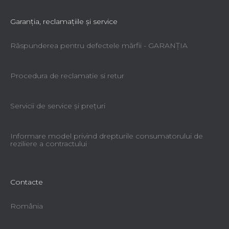
Garanţia, reclamaţiile şi service
Răspunderea pentru defectele mărfii - GARANŢIA
Procedura de reclamatie si retur
Servicii de service şi preţuri
Informare model privind drepturile consumatorului de
reziliere a contractului
Contacte
România