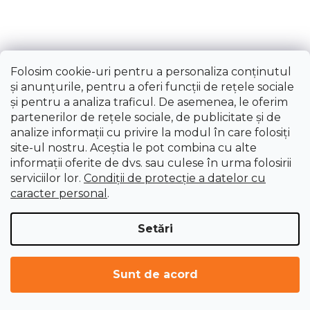
Livrare imediată
14,05 lei
Folosim cookie-uri pentru a personaliza conținutul
și anunțurile, pentru a oferi funcții de rețele sociale
și pentru a analiza traficul. De asemenea, le oferim
partenerilor de rețele sociale, de publicitate și de
analize informații cu privire la modul în care folosiți
ÎNCARCĂ 21 MAI MULTE
site-ul nostru. Aceștia le pot combina cu alte
informații oferite de dvs. sau culese în urma folosirii
P
1
a
3
serviciilor lor.
Condiții de protecție a datelor cu
g
C
caracter personal
.
i
47
articole în total
o
n
n
Setări
a
SUS
t
r
r
e
o
Sunt de acord
l
u