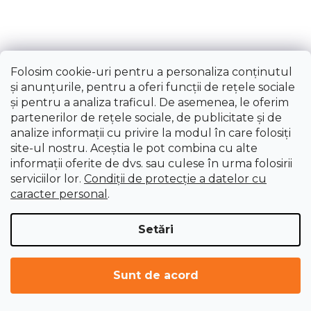
ÎNCARCĂ 14 MAI MULTE
P
1
a
2
g
C
Folosim cookie-uri pentru a personaliza conținutul
i
35
articole în total
o
și anunțurile, pentru a oferi funcții de rețele sociale
n
n
și pentru a analiza traficul. De asemenea, le oferim
a
SUS
t
partenerilor de rețele sociale, de publicitate și de
r
r
analize informații cu privire la modul în care folosiți
e
o
site-ul nostru. Aceștia le pot combina cu alte
l
informații oferite de dvs. sau culese în urma folosirii
u
serviciilor lor.
Condiții de protecție a datelor cu
l
caracter personal
.
l
i
Setări
s
t
S
ă
Sunt de acord
u
r
b
Introduceţi adresa dumneavoastră de e-mail şi vă
i