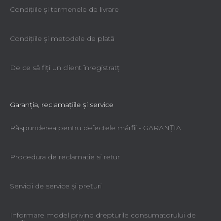
Condiţiile şi termenele de livrare
Condiţiile şi metodele de plată
De ce să fiţi un client înregistratţ
Garanţia, reclamaţiile şi service
Răspunderea pentru defectele mărfii - GARANŢIA
Procedura de reclamatie si retur
Servicii de service şi preţuri
Informare model privind drepturile consumatorului de