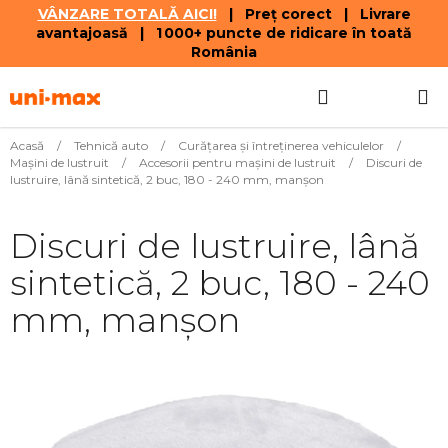
VÂNZARE TOTALĂ AICI!
| Preț corect | Livrare
avantajoasă | 1 000+ puncte de ridicare în toată
România
Treci
Căutare
COŞ
la
conținut
DE
Acasă
/
Tehnică auto
/
Curăţarea şi întreţinerea vehiculelor
/
Mașini de lustruit
/
Accesorii pentru maşini de lustruit
/
Discuri de
CUMPĂR
lustruire, lână sintetică, 2 buc, 180 - 240 mm, manșon
Discuri de lustruire, lână
sintetică, 2 buc, 180 - 240
mm, manșon