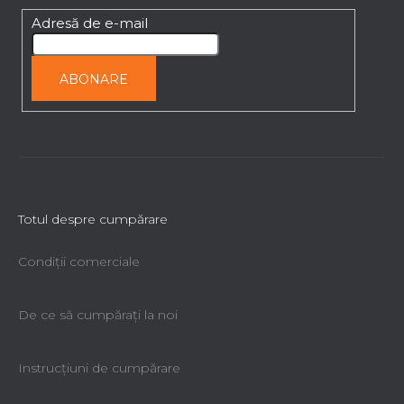
o
l
Adresă de e-mail
ABONARE
Totul despre cumpărare
Condiții comerciale
De ce să cumpăraţi la noi
Instrucțiuni de cumpărare