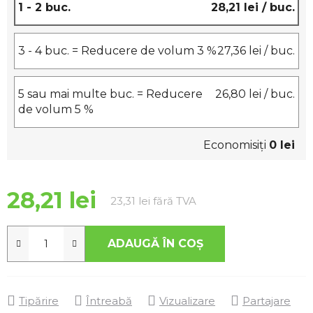
1 - 2 buc.
28,21 lei
/ buc.
3 - 4 buc. = Reducere de volum 3 %
27,36 lei
/ buc.
5 sau mai multe buc. = Reducere
26,80 lei
/ buc.
de volum 5 %
Economisiţi
0 lei
28,21 lei
Evaluare preţ:
23,31 lei fără TVA
ADAUGĂ ÎN COŞ
Tipărire
Întreabă
Vizualizare
Partajare