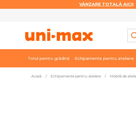
VÂNZARE TOTALĂ AICI!
|
Treci
la
conținut
Totul pentru grădină
Echipamente pentru ateliere
Acasă
/
Echipamente pentru ateliere
/
Mobilă de ateli
Cele mai vândute
Dulap de scule LIGHT
Livrar