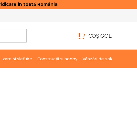
idicare în toată România
ONTACTE
AUTENTIFICARE
COŞ GOL
COŞ
DE
lizare şi şlefuire
Construcții și hobby
Vânzări de soldare
Marci
CUMPĂRĂTURI
449,86 lei