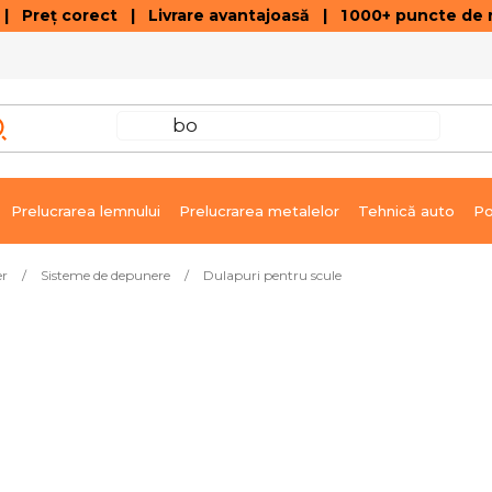
 Preț corect | Livrare avantajoasă | 1 000+ puncte de r
VÂNZĂRI DE SOLDARE
GALERIE ARTICOLE ȘI ÎNREGISTRĂRI VIDEO
C
Prelucrarea lemnului
Prelucrarea metalelor
Tehnică auto
Po
er
/
Sisteme de depunere
/
Dulapuri pentru scule
e imediată