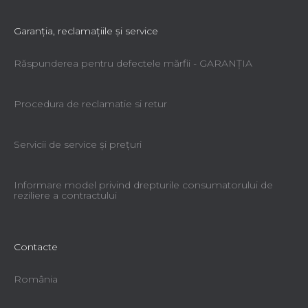
Garanţia, reclamaţiile şi service
Răspunderea pentru defectele mărfii - GARANŢIA
Procedura de reclamatie si retur
Servicii de service şi preţuri
Informare model privind drepturile consumatorului de
reziliere a contractului
Contacte
România