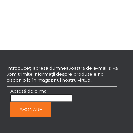
o
n
t
r
o
l
u
l
S
l
i
u
s
b
Introduceţi adresa dumneavoastră de e-mail şi vă
t
vom trimite informaţii despre produsele noi
s
ă
disponibile în magazinul nostru virtual.
o
r
l
Adresă de e-mail
i
l
o
ABONARE
r